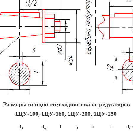
Размеры концов тихоходного вала редукторов
1ЦУ-100, 1ЦУ-160, 1ЦУ-200, 1ЦУ-250
d
d
l
l
b
t
d
3
4
1
2