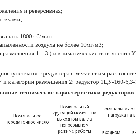
равления и реверсивная;
новками;
евышать 1800 об/мин;
запыленности воздуха не более 10мг/м3;
ии размещения 1…3 ) и климатические исполнения У
дноступенчатого редуктора с межосевым расстояни
У и категории размещения 2: редуктор 1ЦУ-160-6,3
овные технические характеристики редукторов
Номинальный
Номинальная ра
е
крутящий момент на
нагрузка на в
Номинальное
,
выходном валу в
передаточное число
непрерывном
режиме работы
входном
в