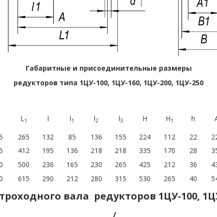
Габаритные и присоединительные размеры
редукторов типа 1ЦУ-100, 1ЦУ-160, 1ЦУ-200, 1ЦУ-250
L
l
l
l
l
H
H
h
1
1
2
3
1
5
265
132
85
136
155
224
112
22
2
5
412
195
136
218
218
335
170
28
3
0
500
236
165
230
265
425
212
36
4
0
615
290
212
280
315
530
265
40
5
троходного вала редукторов
1ЦУ-100, 1Ц