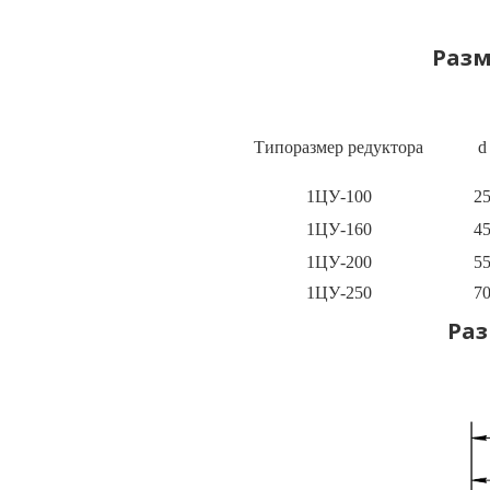
Разм
Типоразмер редуктора
d
1ЦУ-100
2
1ЦУ-160
4
1ЦУ-200
5
1ЦУ-250
7
Раз