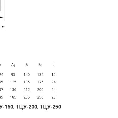
A
A
B
B
d
1
1
24
95
140
132
15
55
125
185
175
24
37
136
212
200
24
45
185
265
250
28
У-160, 1ЦУ-200, 1ЦУ-250