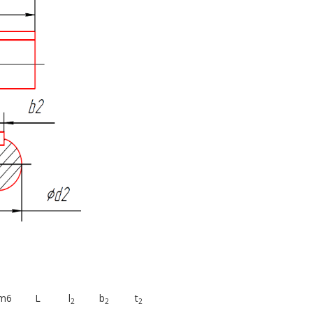
m6
L
l
b
t
2
2
2