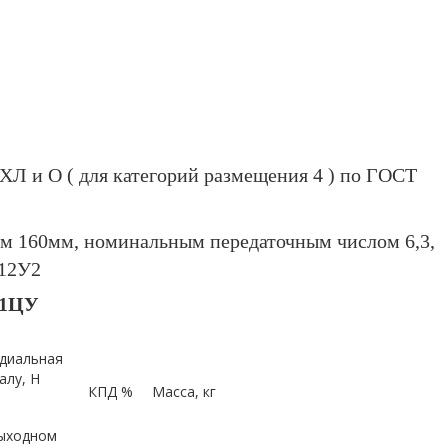
ХЛ и О ( для категорий размещения 4 ) по ГОСТ
ем 160мм, номинальным передаточным числом 6,3,
-12У2
 1ЦУ
диальная
алу, Н
КПД %
Масса, кг
ыходном