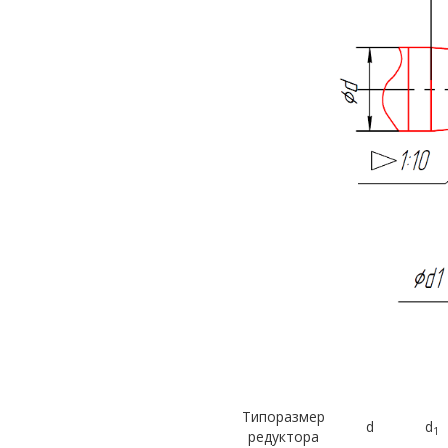
Типоразмер
d
d
1
редуктора