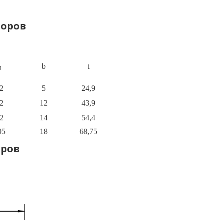
торов
b
t
1
2
5
24,9
2
12
43,9
2
14
54,4
05
18
68,75
оров