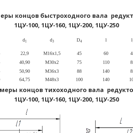
еры концов быстроходного вала редук
1ЦУ-100, 1ЦУ-160, 1ЦУ-200, 1ЦУ-250
d
d
D
l
l
1
3
4
5
22,9
М16х1,5
45
60
4
5
40,90
М30х2
75
110
8
5
50,90
M36x3
88
140
8
0
64,75
М48х3
100
140
1
меры концов тихоходного вала редукт
1ЦУ-100, 1ЦУ-160, 1ЦУ-200, 1ЦУ-250