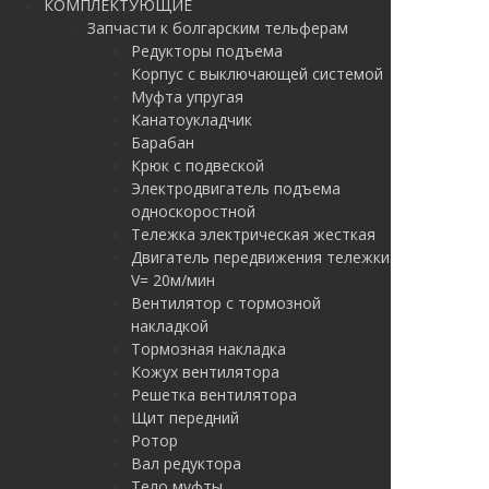
КОМПЛЕКТУЮЩИЕ
Запчасти к болгарским тельферам
Редукторы подъема
Корпус с выключающей системой
Муфта упругая
Канатоукладчик
Барабан
Крюк с подвеской
Электродвигатель подъема
односкоростной
Тележка электрическая жесткая
Двигатель передвижения тележки
V= 20м/мин
Вентилятор с тормозной
накладкой
Тормозная накладка
Кожух вентилятора
Решетка вентилятора
Щит передний
Ротор
Вал редуктора
Тело муфты