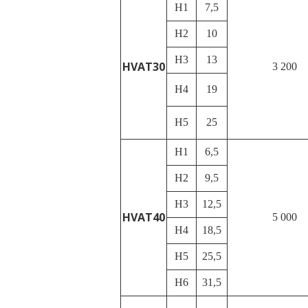
H1
7,5
H2
10
H3
13
HVAT30
3 200
H4
19
H5
25
H1
6,5
H2
9,5
H3
12,5
HVAT40
5 000
H4
18,5
H5
25,5
H6
31,5