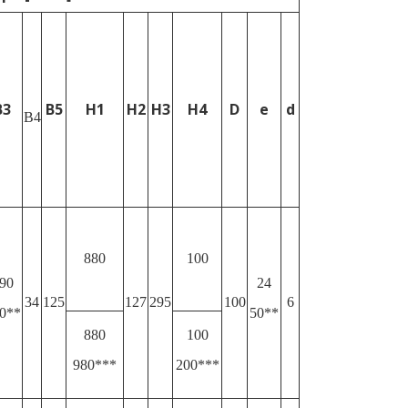
B3
B5
H1
H2
H3
H4
D
e
d
B4
880
100
90
24
34
125
127
295
100
6
0**
50**
880
100
980***
200***