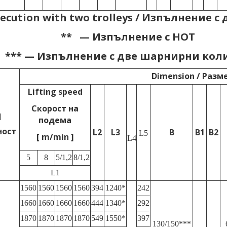
ecution with two trolleys /
Изпълнение с 
** —
Изпълнение с НОТ
*** — Изпълнение с две шарнирни кол
Dimension
/ Разм
Lifting
speed
Скорост на
]
подема
ност
L2
L3
B
B1
B2
L5
[
m
/
min
]
L4
5
8
5/1,2
8/1,2
L1
1560
1560
1560
1560
394
1240*
242
1660
1660
1660
1660
444
1340*
292
1870
1870
1870
1870
549
1550*
397
130/150***