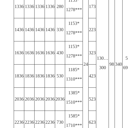
1153*
1336
1336
1336
1336
280
173
1278***
1153*
1436
1436
1436
1436
330
223
1278***
1153*
1636
1636
1636
1636
430
323
1278***
130…
5
24
98
340
300
69
1185*
1836
1836
1836
1836
530
423
1310***
1385*
2036
2036
2036
2036
2036
523
1510***
1585*
2236
2236
2236
2236
730
623
1710***