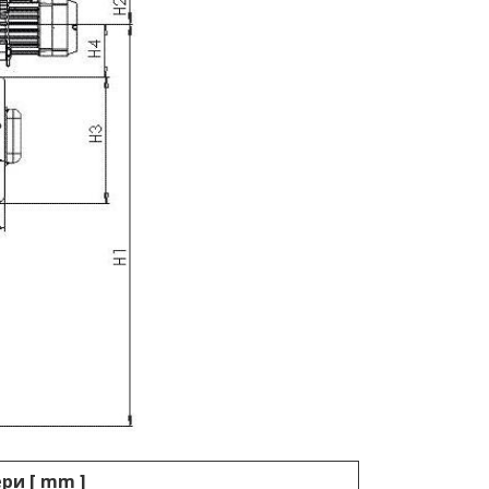
ери
[ mm ]