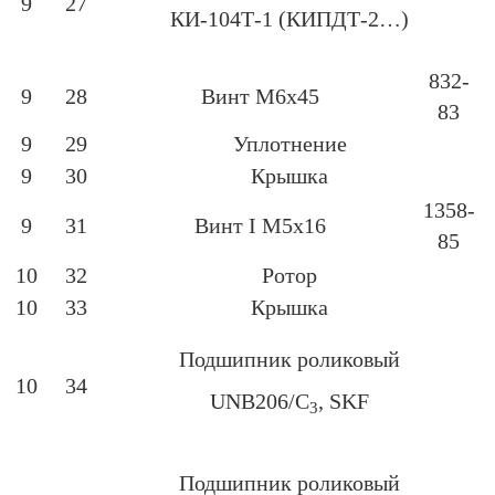
9
27
КИ-104Т-1 (КИПДТ-2…)
832-
9
28
Винт М6х45
83
9
29
Уплотнение
9
30
Крышка
1358-
9
31
Винт І М5х16
85
10
32
Ротор
10
33
Крышка
Подшипник роликовый
10
34
UNB206/C
, SKF
3
Подшипник роликовый