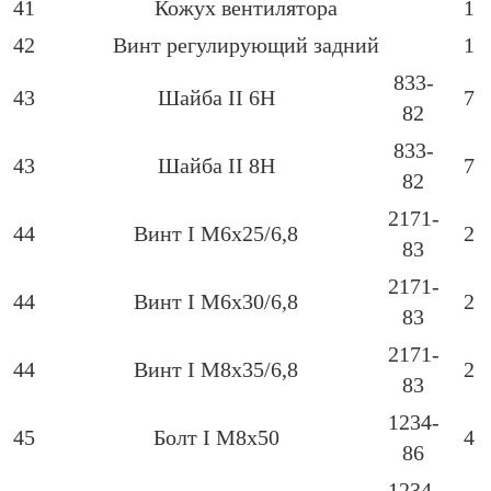
41
Кожух вентилятора
1
42
Винт регулирующий задний
1
833-
43
Шайба ІІ 6Н
7
82
833-
43
Шайба ІІ 8Н
7
82
2171-
44
Винт І М6х25/6,8
2
83
2171-
44
Винт І М6х30/6,8
2
83
2171-
44
Винт І М8х35/6,8
2
83
1234-
45
Болт І М8х50
4
86
1234-