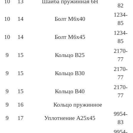
10
13
Шайба пружинная 6Н
82
1234-
10
14
Болт М6х40
85
1234-
10
14
Болт М6х45
85
2170-
9
15
Кольцо В25
77
2170-
9
15
Кольцо В30
77
2170-
9
15
Кольцо В40
77
9
16
Кольцо пружинное
9954-
9
17
Уплотнение А25х45
83
9954-