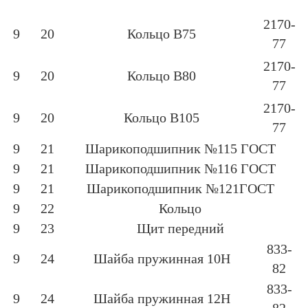
2170-
9
20
Кольцо В75
77
2170-
9
20
Кольцо В80
77
2170-
9
20
Кольцо В105
77
9
21
Шарикоподшипник №115 ГОСТ
9
21
Шарикоподшипник №116 ГОСТ
9
21
Шарикоподшипник №121ГОСТ
9
22
Кольцо
9
23
Щит передний
833-
9
24
Шайба пружинная 10Н
82
833-
9
24
Шайба пружинная 12Н