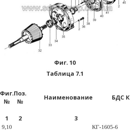
Фиг. 10
Таблица 7.1
Фиг.
Поз.
Наименование
БДС
К
№
№
1
2
3
9,10
КГ-1605-6