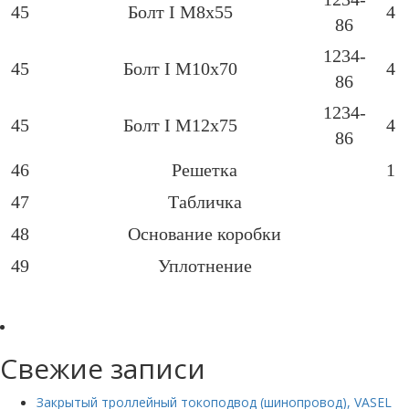
45
Болт І М8х55
4
86
1234-
45
Болт І М10х70
4
86
1234-
45
Болт І М12х75
4
86
46
Решетка
1
47
Табличка
48
Основание коробки
49
Уплотнение
Свежие записи
Закрытый троллейный токоподвод (шинопровод), VASEL