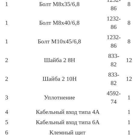
1
Болт М8х35/6,8
8
86
1232-
1
Болт М8х40/6,8
8
86
1232-
1
Болт М10х45/6,8
8
86
833-
2
Шайба 2 8Н
12
82
833-
2
Шайба 2 10Н
12
82
4592-
3
Уплотнение
1
74
4
Кабельный вход типа 4А
1
5
Кабельный вход типа 6А
1
6
Клемный щит
1