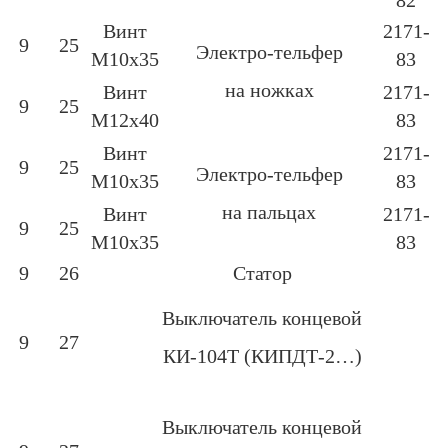
82
Винт
2171-
9
25
Электро-тельфер
М10х35
83
на ножках
Винт
2171-
9
25
М12х40
83
Винт
2171-
9
25
Электро-тельфер
М10х35
83
на пальцах
Винт
2171-
9
25
М10х35
83
9
26
Статор
Выключатель концевой
9
27
КИ-104Т (КИПДТ-2…)
Выключатель концевой