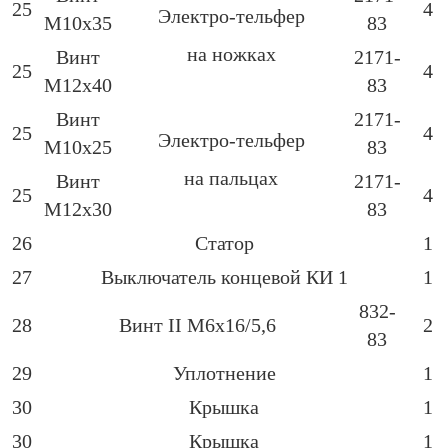
25
4
Электро-тельфер
М10х35
83
на ножках
Винт
2171-
25
4
М12х40
83
Винт
2171-
25
4
Электро-тельфер
М10х25
83
на пальцах
Винт
2171-
25
4
М12х30
83
26
Статор
1
27
Выключатель концевой КИ 1
1
832-
28
Винт ІІ М6х16/5,6
2
83
29
Уплотнение
1
30
Крышка
1
30
Крышка
1