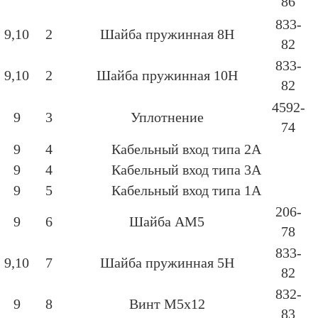
86
833-
9,10
2
Шайба пружинная 8Н
82
833-
9,10
2
Шайба пружинная 10Н
82
4592-
9
3
Уплотнение
74
9
4
Кабельный вход типа 2А
9
4
Кабельный вход типа 3А
9
5
Кабельный вход типа 1А
206-
9
6
Шайба АМ5
78
833-
9,10
7
Шайба пружинная 5Н
82
832-
9
8
Винт М5х12
83