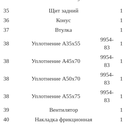
35
Щит задний
1
36
Конус
1
37
Втулка
1
9954-
38
Уплотнение А35х55
1
83
9954-
38
Уплотнение А45х70
1
83
9954-
38
Уплотнение А50х70
1
83
9954-
38
Уплотнение А55х75
1
83
39
Вентилятор
1
40
Накладка фрикционная
1