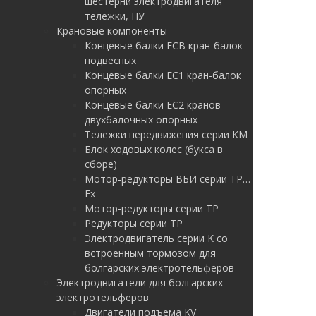
шестерни электродвигателя
тележки, ПУ
Крановые компоненты
Концевые балки ЕСВ кран-балок
подвесных
Концевые балки ЕС1 кран-балок
опорных
Концевые балки ЕС2 кранов
двухбалочных опорных
Тележки передвижения серии КМ
Блок ходовых колес (букса в
сборе)
Мотор-редукторы ВБИ серии ТР…
Ex
Мотор-редукторы серии ТР
Редукторы серии ТР
Электродвигатель серии K со
встроенным тормозом для
болгарских электротельферов
Электродвигатели для болгарских
электротельферов
Двигатели подъема KV