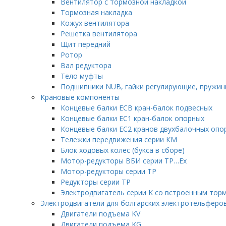
Вентилятор с тормозной накладкой
Тормозная накладка
Кожух вентилятора
Решетка вентилятора
Щит передний
Ротор
Вал редуктора
Тело муфты
Подшипники NUB, гайки регулирующие, пружин
Крановые компоненты
Концевые балки ЕСВ кран-балок подвесных
Концевые балки ЕС1 кран-балок опорных
Концевые балки ЕС2 кранов двухбалочных опо
Тележки передвижения серии КМ
Блок ходовых колес (букса в сборе)
Мотор-редукторы ВБИ серии ТР…Ex
Мотор-редукторы серии ТР
Редукторы серии ТР
Электродвигатель серии K со встроенным тор
Электродвигатели для болгарских электротельферо
Двигатели подъема KV
Двигатели подъема KG