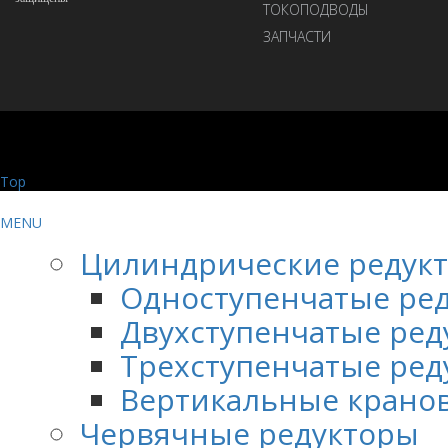
ТОКОПОДВОДЫ
ЗАПЧАСТИ
Top
MENU
Цилиндрические редук
Одноступенчатые ре
Двухступенчатые ред
Трехступенчатые ред
Вертикальные крано
Червячные редукторы