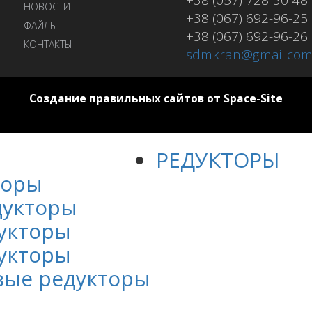
+38 (057) 728-30-48
НОВОСТИ
+38 (067) 692-96-25
ФАЙЛЫ
+38 (067) 692-96-26
КОНТАКТЫ
sdmkran@gmail.co
Создание правильных сайтов от Space-Site
РЕДУКТОРЫ
торы
дукторы
укторы
укторы
вые редукторы