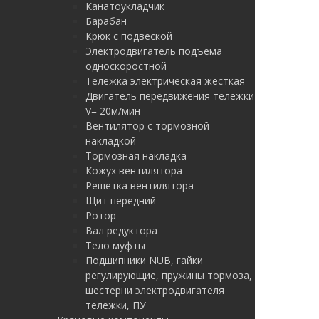
Канатоукладчик
Барабан
Крюк с подвеской
Электродвигатель подъема
односкоростной
Тележка электрическая жесткая
Двигатель передвижения тележки
V= 20м/мин
Вентилятор с тормозной
накладкой
Тормозная накладка
Кожух вентилятора
Решетка вентилятора
Щит передний
Ротор
Вал редуктора
Тело муфты
Подшипники NUB, гайки
регулирующие, пружины тормоза,
шестерни электродвигателя
тележки, ПУ